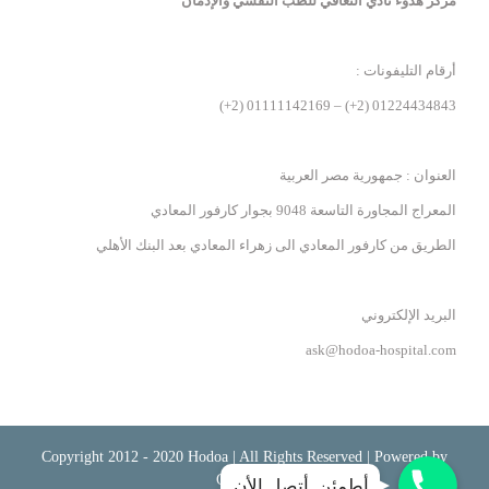
مركز هدوء نادي التعافي للطب النفسي والإدمان
أرقام التليفونات :
01224434843 (2+) – 01111142169 (2+)
العنوان : جمهورية مصر العربية
المعراج المجاورة التاسعة 9048 بجوار كارفور المعادي
الطريق من كارفور المعادي الى زهراء المعادي بعد البنك الأهلي
البريد الإلكتروني
ask@hodoa-hospital.com
Copyright 2012 - 2020 Hodoa | All Rights Reserved | Powered by
Cetrosoft
أطمئن..أتصل الأن