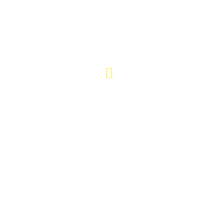
01224434843 (2+)
مواعيد العمل
جمبع أيام الأسبوع 24/7
مستشفي هدوء للتعافي والطب النفسي..
أطمئن نحن بجانبك ..
مستشفي هدوء للطب النفسي وعلاج سوء
استخدام العقاقير والمواد المخدره