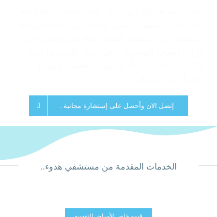
نحن دائماً بجانبك ونوفر لك كافة الخدمات العلاجيه
علي اعلي مستوي علمي وطبقاً الي احدث البرامج
المعتمده من منظمة الصحه العالميه ومعتمده من
وزارة الصحه المصريه ، نحن نبذل اقصي ما لدينا
وذلك من اجل راحتك ولتكون مطمئنا بوجودنا
بجانبك في اي وقت..
إتصل الان وأحصل على إستشارة مجانية..
الخدمات المقدمة من مستشفي هدوء..
قسم خاص للأمراض النفسيه