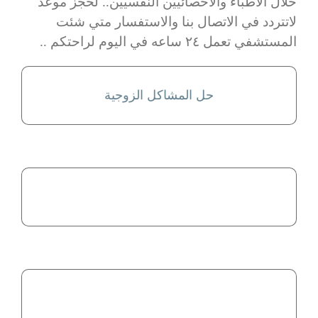
خلال الاطباء والاخصائيين النفسيين.. لحجز موعد
لاتتردد في الاتصال بنا والاستفسار متي شئت
المستشفي تعمل ٢٤ ساعه في اليوم لراحتكم ..
حل المشاكل الزوجية
بحيث يقع البعض في كثير من المشاكل المعقدة، التي يصعب حلها.
تختلف طرق التفكير بين الأزواج و تتفاوت درجة تفهمهم للأمور،
علاج الوساس القهري
بأفكار ومخاوف غير منطقية (وسواسية) تؤدي إلى تصرفات قهرية.
الوسواس القهري هو نوع من الاضطرابات المرتبطة بالقلق ، تتميز
حل مشاكل المراهقين
المراهقين نمتلك افضل مجموعة من الاطباء والاستشاريين